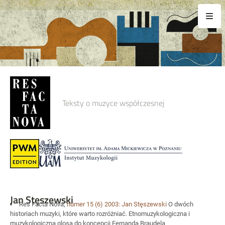
Teksty o muzyce współczesnej
Jan Stęszewski
Res Facta Nova,
numer 15
(6) 2003:
Jan Stęszewski
O dwóch
historiach muzyki, które warto rozróżniać. Etnomuzykologiczna i
muzykologiczna glosa do koncepcji Fernanda Braudela