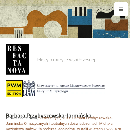
Teksty o muzyce współczesnej
Barbara Przybyszewska-Jarmińska
Res Facta Nova,
numer 21
(12) 2011:
Barbara Przybyszewska-
Jarmińska
O muzycznych i teatralnych doświadczeniach Michała
Kazimierza Radziwiłła podczas jego pobytu w Italii w latach 1677-1678