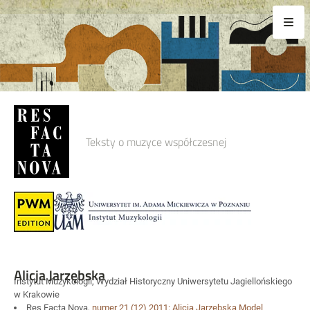
Teksty o muzyce współczesnej
Alicja Jarzębska
Instytut Muzykologii, Wydział Historyczny Uniwersytetu Jagiellońskiego
w Krakowie
Res Facta Nova,
numer 21
(12) 2011:
Alicja Jarzębska
Model