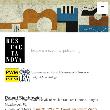
Teksty o muzyce współczesnej
Paweł Siechowicz
Uniwersytet Warszawski, Wydział Nauk o Kulturze i Sztuce, Instytut
Muzykologii, PL
Res Facta Nova,
numer 31
(22) 2021:
Paweł Siechowicz
Między