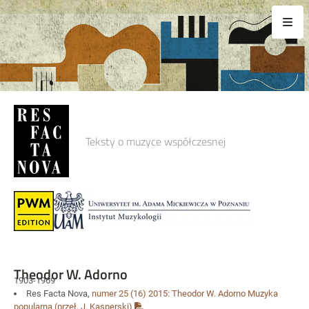
Teksty o muzyce współczesnej
Theodor W. Adorno
1903-1969
Res Facta Nova,
numer 25
(16) 2015:
Theodor W. Adorno
Muzyka
popularna (przeł. J. Kasperski)